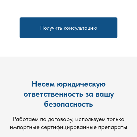
дезинсекции
Использование эффективных средств, безопасных
Получить консультацию
для людей и домашних животных.
Быстрое избавление от всех форм колонии, включая
скрытые гнёзда.
Устойчивый результат — повторное появление
муравьев маловероятно.
Возможность обработки любых помещений: дом,
участок, огород, производственные объекты.
Несем юридическую
Часто используемые формы и средства
ответственность за вашу
Гель для внутренних помещений.
безопасность
Гранулы для почвы и растений на участке.
Порошок для труднодоступных мест.
Работаем по договору, используем только
Аэрозоли для быстрой локальной борьбы.
импортные сертифицированные препараты
Борная кислота — как народное средство для