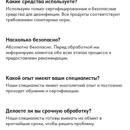
новых колоний.
Какие средства используете?
Используем только сертифицированные и безопасные
На что обратить внимание перед и после
средства для дезинфекции. Все продукты соответствуют
требованиям санитарных норм.
обработки
До обработки:
Насколько безопасно?
Абсолютно безопасно. Перед обработкой мы
уберите пищу и посуду;
информируем клиентов обо всех этапах процесса и
закройте воду, чтобы не было доступа к влажным
предоставляем рекомендации.
участкам;
выведите домашних животных из помещения.
Какой опыт имеют ваши специалисты?
После обработки:
Наши специалисты имеют многолетний опыт и постоянно
проходят обучение и сертификацию.
проветрите помещение;
не мойте обработанные зоны 1–2 дня для
максимального эффекта;
Делаете ли вы срочную обработку?
следите за чистотой и отсутствием остатков пищи.
Наши специалисты готовы выехать на объект в
кратчайшие сроки, чтобы решить проблему.
Преимущества профессиональной