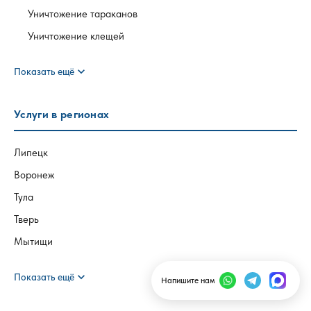
Уничтожение тараканов
Уничтожение клещей
expand_more
Показать ещё
Услуги в регионах
Липецк
Воронеж
Тула
Тверь
Мытищи
expand_more
Показать ещё
Напишите нам