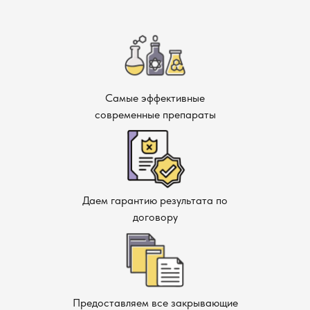
уничтожения муравьев.
Сода и уксус — для дополнительного воздействия
(эффективно только как вспомогательные методы).
Профессиональные инсектициды с
микрокапсулированной формой.
Почему муравьи возвращаются и как этого
Самые эффективные
современные препараты
избежать
Если не уничтожить все гнёзда и источник колонии,
муравьи способны вернуться через несколько недель.
Важно не только обработать основные скопления, но и
устранить причины, которые их привлекают:
Даем гарантию результата по
договору
Удалить остатки пищи и мусора.
Регулярно проверять влажные места и источники
воды.
Устранять тлю на растениях — это дополнительный
источник питания для муравьев.
Предоставляем все закрывающие
Закрывать все возможные входы в дом.