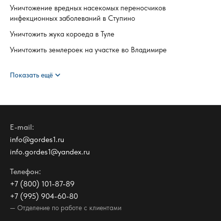
Уничтожение вредных насекомых переносчиков
инфекционных заболеваний в Ступино
Уничтожить жука короеда в Туле
Уничтожить землероек на участке во Владимире
expand_more
Показать ещё
E-mail:
info@gordes1.ru
info.gordes1@yandex.ru
Телефон:
+7 (800) 101-87-89
+7 (995) 904-60-80
— Отделение по работе с клиентами